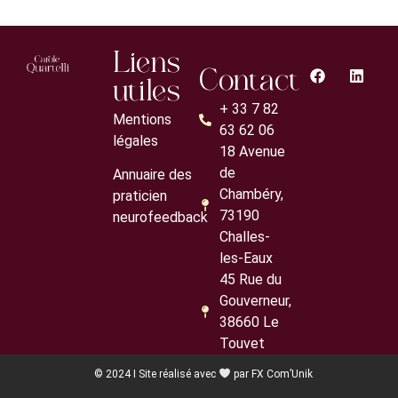
Liens
Contact
utiles
+ 33 7 82
Mentions
63 62 06
légales
18 Avenue
de
Annuaire des
Chambéry,
praticien
73190
neurofeedback
Challes-
les-Eaux
45 Rue du
Gouverneur,
38660 Le
Touvet
© 2024 I Site réalisé avec
par
FX Com’Unik