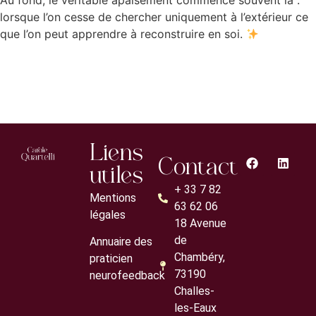
Au fond, le véritable apaisement commence souvent là :
lorsque l’on cesse de chercher uniquement à l’extérieur ce
que l’on peut apprendre à reconstruire en soi.
Liens
Contact
utiles
+ 33 7 82
Mentions
63 62 06
légales
18 Avenue
de
Annuaire des
Chambéry,
praticien
73190
neurofeedback
Challes-
les-Eaux