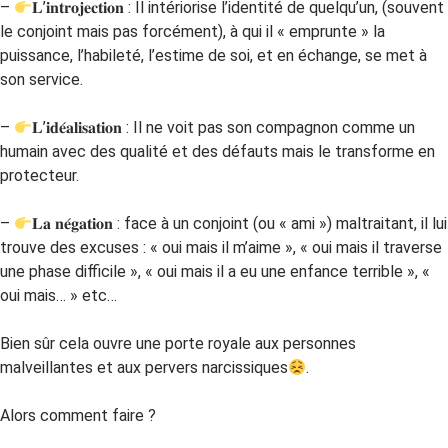
–
𝐋’𝐢𝐧𝐭𝐫𝐨𝐣𝐞𝐜𝐭𝐢𝐨𝐧 : Il intériorise l’identité de quelqu’un, (souvent
le conjoint mais pas forcément), à qui il « emprunte » la
puissance, l’habileté, l’estime de soi, et en échange, se met à
son service.
–
𝐋’𝐢𝐝𝐞́𝐚𝐥𝐢𝐬𝐚𝐭𝐢𝐨𝐧 : Il ne voit pas son compagnon comme un
humain avec des qualité et des défauts mais le transforme en
protecteur.
–
𝐋𝐚 𝐧𝐞́𝐠𝐚𝐭𝐢𝐨𝐧 : face à un conjoint (ou « ami ») maltraitant, il lui
trouve des excuses : « oui mais il m’aime », « oui mais il traverse
une phase difficile », « oui mais il a eu une enfance terrible », «
oui mais… » etc…
Bien sûr cela ouvre une porte royale aux personnes
malveillantes et aux pervers narcissiques
.
Alors comment faire ?