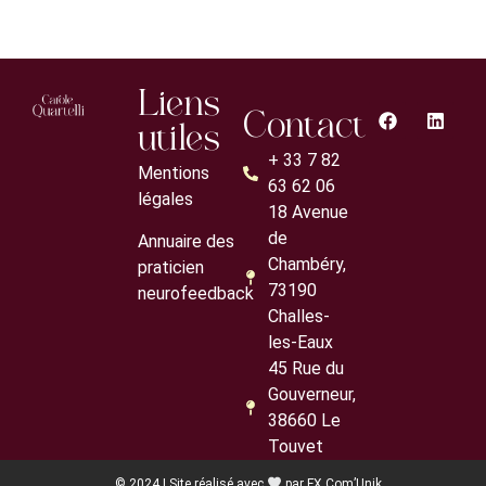
Liens
Contact
utiles
+ 33 7 82
Mentions
63 62 06
légales
18 Avenue
de
Annuaire des
Chambéry,
praticien
73190
neurofeedback
Challes-
les-Eaux
45 Rue du
Gouverneur,
38660 Le
Touvet
© 2024 I Site réalisé avec
par
FX Com’Unik