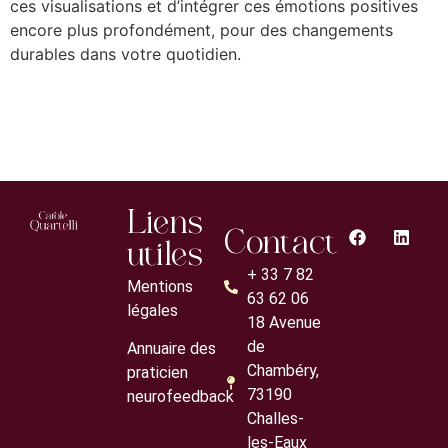
ces visualisations et d’intégrer ces émotions positives
encore plus profondément, pour des changements
durables dans votre quotidien.
Liens
Contact
utiles
+ 33 7 82
Mentions
63 62 06
légales
18 Avenue
de
Annuaire des
Chambéry,
praticien
73190
neurofeedback
Challes-
les-Eaux